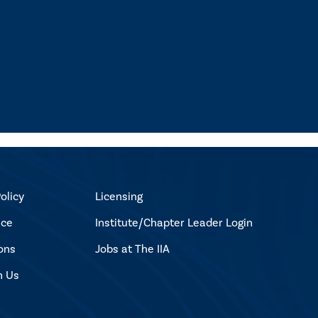
olicy
Licensing
ice
Institute/Chapter Leader Login
ons
Jobs at The IIA
h Us