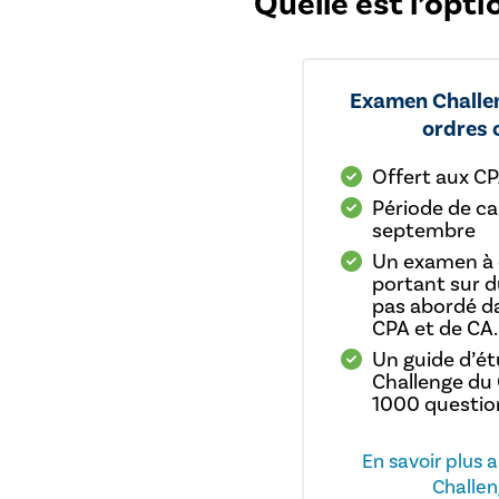
Quelle est l’opt
Examen Challen
ordres
Offert aux CP
Période de can
septembre
Un examen à 
portant sur d
pas abordé d
CPA et de CA.
Un guide d’é
Challenge du
1000 question
En savoir plus 
Challen