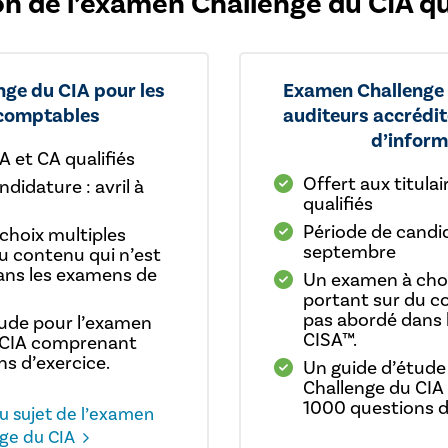
ion de l’examen Challenge du CIA q
ge du CIA pour les
Examen Challenge 
 comptables
auditeurs accrédi
d’inform
A et CA qualifiés
Offert aux titulai
didature : avril à
qualifiés
Période de candida
choix multiples
septembre
u contenu qui n’est
ans les examens de
Un examen à choi
portant sur du c
pas abordé dans 
tude pour l’examen
CISA™.
 CIA comprenant
s d’exercice.
Un guide d’étude
Challenge du CI
1000 questions d
au sujet de l’examen
ge du CIA