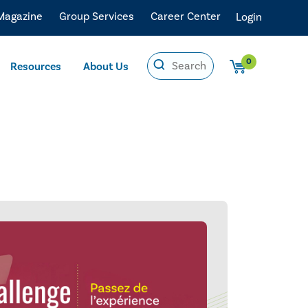
 Magazine
Group Services
Career Center
Login
0
Resources
About Us