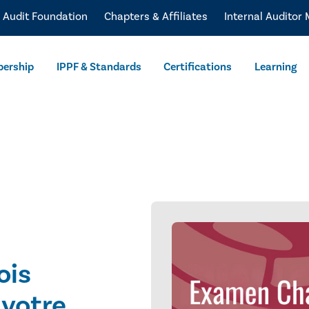
l Audit Foundation
Chapters & Affiliates
Internal Auditor
ership
IPPF & Standards
Certifications
Learning
ois
 votre