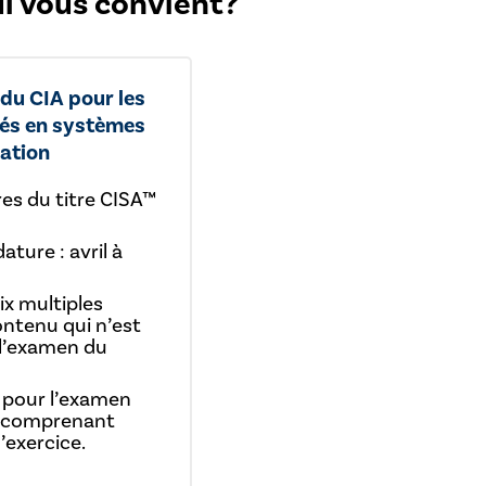
ui vous convient?
du CIA pour les
tés en systèmes
ation
res du titre CISA™
ture : avril à
x multiples
ontenu qui n’est
l’examen du
 pour l’examen
A comprenant
’exercice.