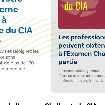
terne
 à
e du CIA
Les profession
e
peuvent obtenir
A®) et rejoignez les
à l’Examen Cha
horizons
partie
nt de plus de 170
ion mondiale
L’ Examen Challenge vous perm
réussi un examen en une seule
professionnels expérimentés o
compétence admissible, il éva
connaissances en audit inter