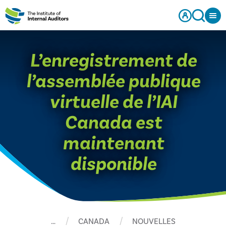
L’enregistrement de
l’assemblée publique
virtuelle de l’IAI
Canada est
maintenant
disponible
…
CANADA
NOUVELLES