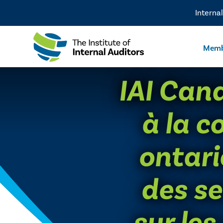
Interna
Memb
IAI Can
à la c
ontari
des se
sur les