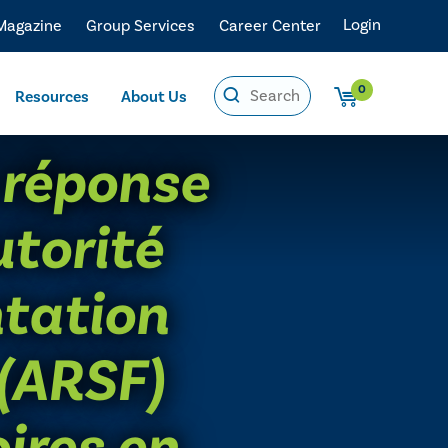
Login
 Magazine
Group Services
Career Center
0
Resources
About Us
 réponse
utorité
ntation
 (ARSF)
oires en