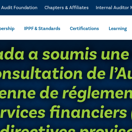
l Audit Foundation
Chapters & Affiliates
Internal Auditor
ership
IPPF & Standards
Certifications
Learning
ada a soumis une
onsultation de l’A
enne de régleme
rvices financiers
 directives provis