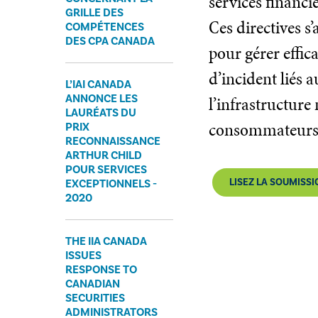
services financi
GRILLE DES
Ces directives s
COMPÉTENCES
DES CPA CANADA
pour gérer effic
d’incident liés 
L’IAI CANADA
ANNONCE LES
l’infrastructure
LAURÉATS DU
consommateurs
PRIX
RECONNAISSANCE
ARTHUR CHILD
POUR SERVICES
LISEZ LA SOUMISSIO
EXCEPTIONNELS -
2020
​THE IIA CANADA
ISSUES
RESPONSE TO
CANADIAN
SECURITIES
ADMINISTRATORS