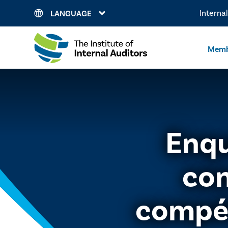
Interna
LANGUAGE
Memb
Enquê
con
compé