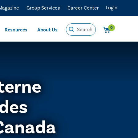
Login
 Magazine
Group Services
Career Center
0
Resources
About Us
nterne
 des
Canada