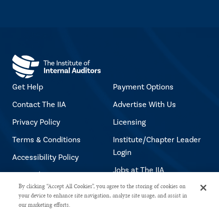
Get Help
Payment Options
Contact The IIA
Advertise With Us
Privacy Policy
Licensing
Terms & Conditions
Institute/Chapter Leader
Login
Accessibility Policy
Jobs at The IIA
Copyright Notice
By clicking “Accept All Cookies”, you agree to the storing of cookies on
your device to enhance site navigation, analyze site usage, and assist in
our marketing efforts.
Copyright © 2026 The Institute of Internal Auditors. All rights reserved.