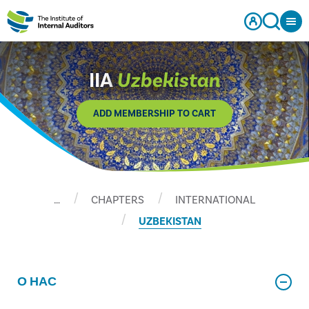
IIA
Uzbekistan
ADD MEMBERSHIP TO CART
…
CHAPTERS
INTERNATIONAL
UZBEKISTAN
О НАС