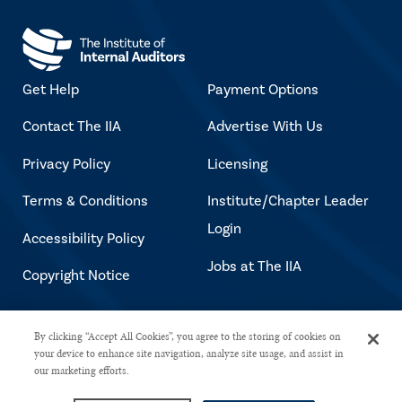
Get Help
Payment Options
Contact The IIA
Advertise With Us
Privacy Policy
Licensing
Terms & Conditions
Institute/Chapter Leader
Login
Accessibility Policy
Jobs at The IIA
Copyright Notice
By clicking “Accept All Cookies”, you agree to the storing of cookies on
Copyright © 2026 The Institute of Internal
your device to enhance site navigation, analyze site usage, and assist in
Auditors. All rights reserved.
our marketing efforts.